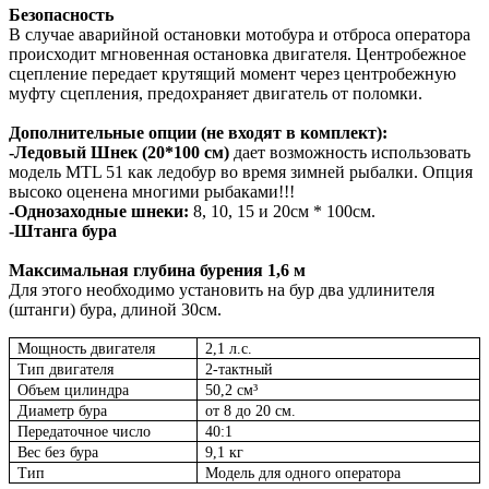
Безопасность
В случае аварийной остановки мотобура и отброса оператора
происходит мгновенная остановка двигателя. Центробежное
сцепление передает крутящий момент через центробежную
муфту сцепления, предохраняет двигатель от поломки.
Дополнительные опции (не входят в комплект):
-Ледовый Шнек (20*100 см)
дает возможность использовать
модель MTL 51 как ледобур во время зимней рыбалки. Опция
высоко оценена многими рыбаками!!!
-Однозаходные шнеки:
8, 10, 15 и 20см * 100см.
-Штанга бура
Максимальная глубина бурения 1,6 м
Для этого необходимо установить на бур два удлинителя
(штанги) бура, длиной 30см.
Мощность двигателя
2,1 л.с.
Тип двигателя
2-тактный
Объем цилиндра
50,2 см³
Диаметр бура
от 8 до 20 см.
Передаточное число
40:1
Вес без бура
9,1 кг
Тип
Модель для одного оператора