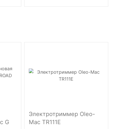
Электротриммер Oleo-
Цепн
c G
Mac TR111E
1800