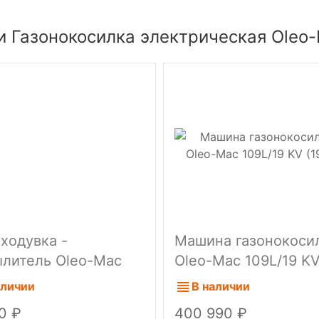
и Газонокосилка электрическая Oleo
ходувка -
Машина газонокоси
литель Oleo-Mac
Oleo-Mac 109L/19 KV
3 ранцевая
л.с.)
аличии
В наличии
90
400 990