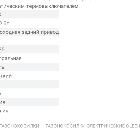
матическим термовыключателем.
3
0 Вт
оходная задний привод
75
тральная
ль
ткий
ь
ия
лия
ГАЗОНОКОСИЛКИ
ГАЗОНОКОСИЛКИ ЭЛЕКТРИЧЕСКИЕ OLEO