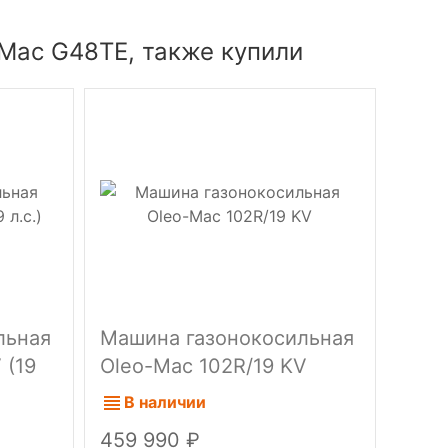
-Mac G48TE, также купили
льная
Машина газонокосильная
Маш
 (19
Oleo-Mac 102R/19 KV
Oleo
В наличии
В 
459 990
439