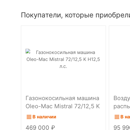
Покупатели, которые приобрел
Газонокосильная машина
Возду
Oleo-Mac Mistral 72/12,5 K
распы
H12,5 л.с.
AM 16
В наличии
В н
469 000
95 9