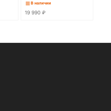
US 4
В наличии
В 
19 990
19 