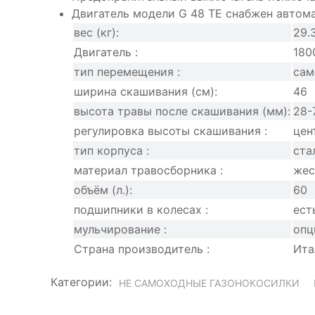
Двигатель модели G 48 TE снабжен авто
вес (кг):
29.
Двигатель :
180
тип перемещения :
сам
ширина скашивания (см):
46
высота травы после скашивания (мм):
28-
регулировка высоты скашивания :
цен
тип корпуса :
ста
материал травосборника :
жес
объём (л.):
60
подшипники в колесах :
ест
мульчирование :
опц
Страна производитель :
Ита
Категории:
НЕ САМОХОДНЫЕ ГАЗОНОКОСИЛКИ