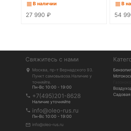
K40P
В наличии
В н
27 990
54 9
Свяжитесь с нами
Катег
Москва, пр-т Вернадского 93.
Бензопи
Пункт самовывоза.Наличие у
Мотокос
точняйте.
Газонок
Пн-Вс 10:00 - 19:00
Воздухо
Садовая
+7(495)201-8628
Наличие уточняйте
info@oleo-rus.ru
Пн-Вс 10:00 - 19:00
info@oleo-rus.ru