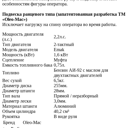
особенностям фигуры оператора.
Подвеска ранцевого типа (запатентованная разработка ТМ
«Oleo-Mac»)
Исключает нагрузку на спину оператора во время работы.
Мощность двигателя
2,2л.с.
(л.с.)
Тип двигателя
2-тактный
Модель двигателя
Emak
Мощность (кВт)
1,6 кВт
Сцепление
Муфта
Емкость топливного бака
0,75л.
Бензин АИ-92 с маслом для
Топливо
двухтактных двигателей
Вес сухой
6,5кг.
Диаметр диска
255мм.
Диаметр штанги
28мм.
Тип вала
Прямой / неразборный
Диаметр лески
3,0мм.
Материал штанги
Алюминий
Объем цилиндра
40,2 см³
Рукоятка
В виде руля
Бренд
Oleo-Mac