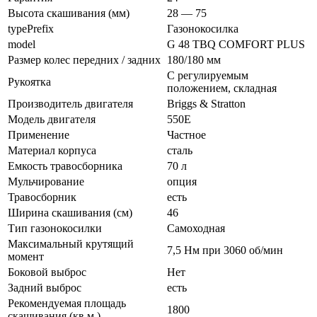
Высота скашивания (мм)
28 — 75
typePrefix
Газонокосилка
model
G 48 TBQ COMFORT PLUS
Размер колес передних / задних
180/180 мм
С регулируемым
Рукоятка
положением, складная
Производитель двигателя
Briggs & Stratton
Модель двигателя
550E
Применение
Частное
Материал корпуса
сталь
Емкость травосборника
70 л
Мульчирование
опция
Травосборник
есть
Ширина скашивания (см)
46
Тип газонокосилки
Самоходная
Максимальный крутящий
7,5 Нм при 3060 об/мин
момент
Боковой выброс
Нет
Задний выброс
есть
Рекомендуемая площадь
1800
скашивания (кв.м.)