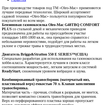
При производстве товаров под ТМ «Oleo-Mac» применяются
лучшие передовые технологии. Широкий ассортимент
садовой техники «Oleo-Mac» пользуется популярностью
покупателей во всем мире.
Бензиновая газонокосилка Oleo-Mac G48TBQ COMFORT
PLUS
со стальной декой и механическим приводом
предназначена для работы на приусадебном участке
площадью 1400-1800 кв.м., она прекрасно справится с
небольшими неровностями, подойдет для работы на легком
уклоне и стрижке травы в труднодоступных местах.
Двигатель Briggs&Stratton 550 E SERIES™(США)
Специально разработан для использования на газонокосилках
хобби-класса. Характеризуется лучшим в своем классе
соотношением мощность-вес, легким запуском и системой
ReadyStart
, сниженным уровнем вибрации и шума.
Комбинированный травосборник (матерчатый низ,
пластиковый верх) емкостью 70 л.
Клапан заполнения
травосборника
.
Матерчатая часть – прочная, стойкая к разрывам, не мнется,
позволяет компактно сложить травосборник для хранения.
Верх из перфорированного пластика хорошо пропускает
воздух, исключая эффект воздушной пробки.