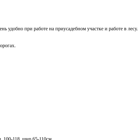
ень удобно при работе на приусадебном участке и работе в лесу.
орогах.
. 100-118, шир.65-110см