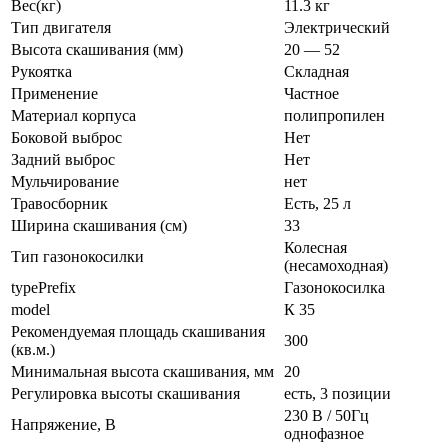
Вес(кг)
11.3 кг
Тип двигателя
Электрический
Высота скашивания (мм)
20 — 52
Рукоятка
Складная
Применение
Частное
Материал корпуса
полипропилен
Боковой выброс
Нет
Задний выброс
Нет
Мульчирование
нет
Травосборник
Есть, 25 л
Ширина скашивания (см)
33
Колесная
Тип газонокосилки
(несамоходная)
typePrefix
Газонокосилка
model
К 35
Рекомендуемая площадь скашивания
300
(кв.м.)
Минимальная высота скашивания, мм
20
Регулировка высоты скашивания
есть, 3 позиции
230 В / 50Гц
Напряжение, В
однофазное