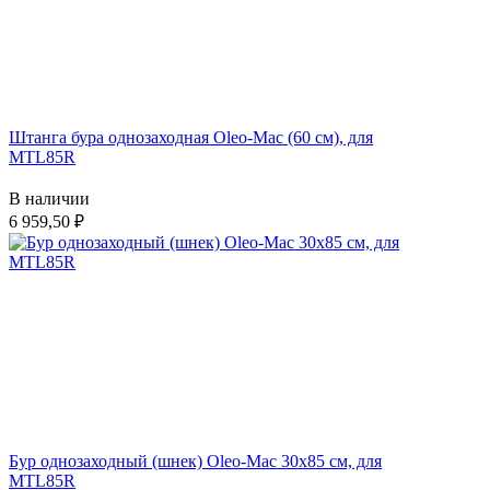
Штанга бура однозаходная Oleo-Mac (60 см), для
MTL85R
В наличии
6 959,50
Бур однозаходный (шнек) Oleo-Mac 30х85 см, для
MTL85R