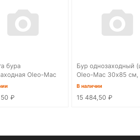
а бура
Бур однозаходный (
аходная Oleo-Mac
Oleo-Mac 30х85 см,
м), для MTL85R
MTL85R
чии
В наличии
,50
15 484,50