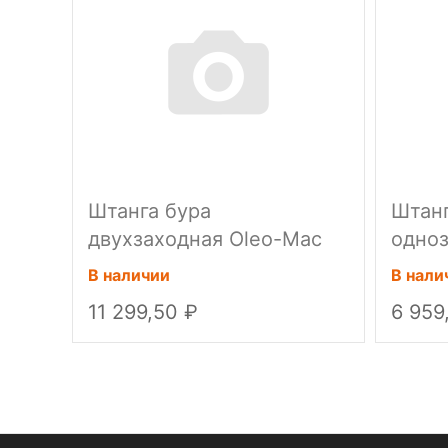
Штанга бура
Штанг
двухзаходная Oleo-Mac
одноз
(38 см), для MTL85R
(60 с
В наличии
В нали
11 299,50
6 959