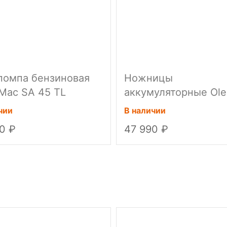
помпа бензиновая
Ножницы
Mac SA 45 TL
аккумуляторные Ole
Mac HCI 45 40V (с а
чии
В наличии
ЗУ)
90
47 990