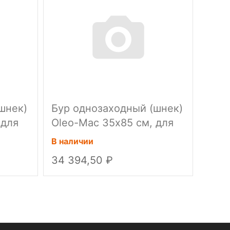
шнек)
Бур однозаходный (шнек)
Бур 
 для
Oleo-Mac 35х85 см, для
Oleo
MTL85R
MTL
В наличии
В нал
34 394,50
52 6