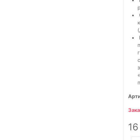
р
Арт
Зака
16