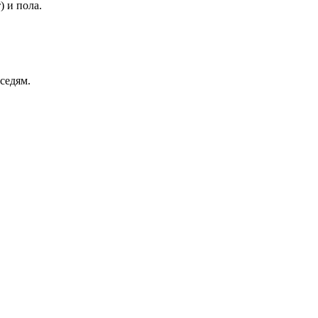
) и пола.
седям.