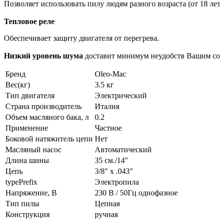
Позволяет использовать пилу людям разного возраста (от 18 лет
Тепловое реле
Обеспечивает защиту двигателя от перегрева.
Низкий уровень шума
доставит минимум неудобств Вашим со
Бренд
Oleo-Mac
Вес(кг)
3.5 кг
Тип двигателя
Электрический
Страна производитель
Италия
Объем масляного бака, л
0.2
Применение
Частное
Боковой натяжитель цепи
Нет
Масляный насос
Автоматический
Длина шины
35 см./14"
Цепь
3/8" х .043"
typePrefix
Электропила
Напряжение, В
230 В / 50Гц однофазное
Тип пилы
Цепная
Конструкция
ручная