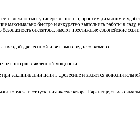
воей надежностью, универсальностью, броским дизайном и удобс
е максимально быстро и аккуратно выполнить работы в саду, н
 безопасность оператора, имеют престижные европейские серт
 с твердой древесиной и ветками среднего размера.
лючает потерю заявленной мощности.
 при заклинивании цепи в древесине и является дополнительной
чага тормоза и отпускания акселератора. Гарантирует максималь