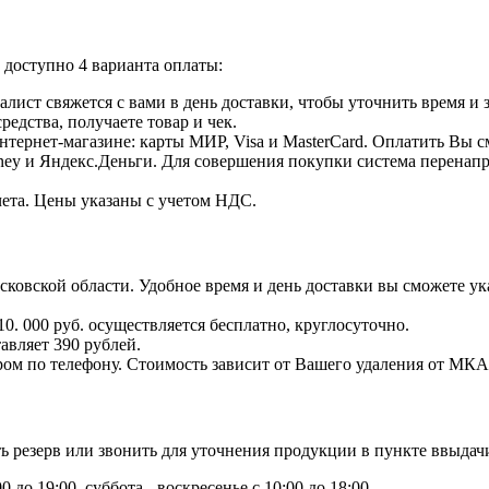
доступно 4 варианта оплаты:
лист свяжется с вами в день доставки, чтобы уточнить время и
едства, получаете товар и чек.
тернет-магазине: карты МИР, Visa и MasterCard. Оплатить Вы с
ey и Яндекс.Деньги. Для совершения покупки система перенапра
чета. Цены указаны с учетом НДС.
овской области. Удобное время и день доставки вы сможете ука
0. 000 руб. осуществляется бесплатно, круглосуточно.
авляет 390 рублей.
ром по телефону. Стоимость зависит от Вашего удаления от МКА
ь резерв или звонить для уточнения продукции в пункте ввыдач
до 19:00, суббота - воскресенье с 10:00 до 18:00.