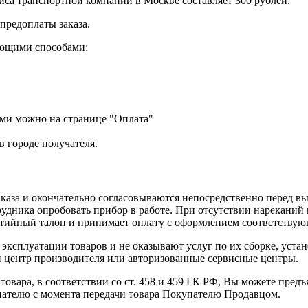
фиса транспортной компании в Москве составляет 300 рублей.
предоплаты заказа.
дующими способами:
ями можно на странице "Оплата"
 городе получателя.
каза и окончательно согласовываются непосредственно перед вые
удника опробовать прибор в работе. При отсутствии нареканий 
нтийный талон и принимает оплату с оформлением соответству
эксплуатации товаров и не оказывают услуг по их сборке, уст
 центр производителя или авторизованные сервисные центры.
овара, в соответствии со ст. 458 и 459 ГК РФ, Вы можете предъ
пателю с момента передачи товара Покупателю Продавцом.