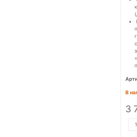
Арт
В на
3 