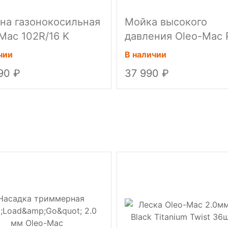
на газонокосильная
Мойка высокого
Mac 102R/16 K
давления Oleo-Mac
136 C
чии
В наличии
990
37 990