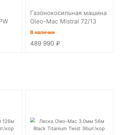
Газонокосильная машина
Бен
 PW
Oleo-Mac Mistral 72/13
двух
H13,0 л.с.
HC 2
В наличии
В нал
489 990
92 