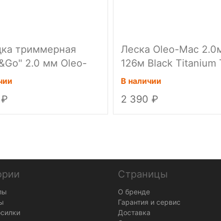
дка триммерная
Леска Oleo-Mac 2.0
&Go" 2.0 мм Oleo-
126м Black Titanium 
36шт/кор
чии
В наличии
0
2 390
ории
Страницы
лы
О бренде
ы
Гарантия и сервис
осилки
Доставка