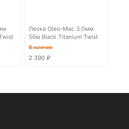
мм
Леска Oleo-Mac 3.0мм
Леск
Twist
56м Black Titanium Twist
194м
36шт/кор
шт./
В наличии
В нал
2 390
990