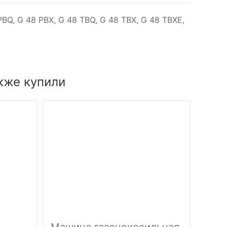
BQ, G 48 PBX, G 48 TBQ, G 48 TBX, G 48 TBXE,
кже купили
Машина газонокосильная
Маш