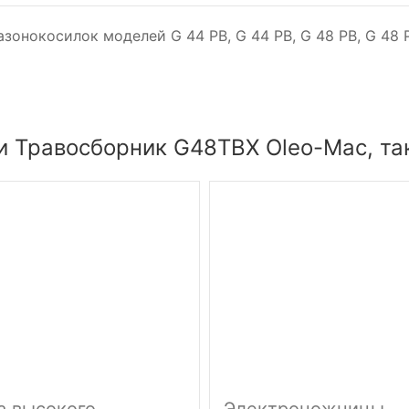
азонокосилок моделей G 44 PB, G 44 PB, G 48 PB, G 48 P
и Травосборник G48TBX Oleo-Mac, та
а высокого
Электроножницы