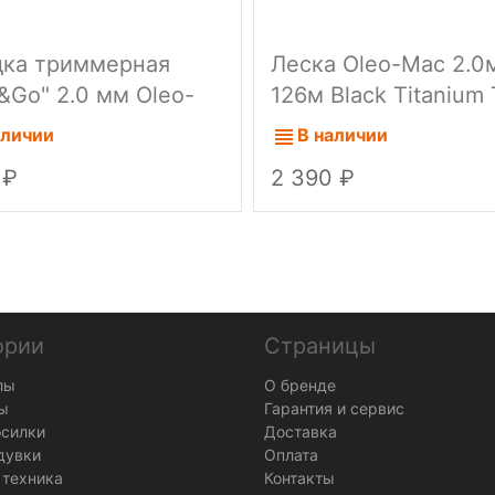
дка триммерная
Леска Oleo-Mac 2.0
&Go" 2.0 мм Oleo-
126м Black Titanium 
36шт/кор
аличии
В наличии
0
2 390
ории
Страницы
лы
О бренде
ы
Гарантия и сервис
осилки
Доставка
дувки
Оплата
 техника
Контакты