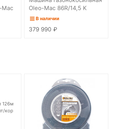
o-Mac
Oleo-Mac 86R/14,5 K
Oleo
л.с.)
В наличии
В 
379 990
400