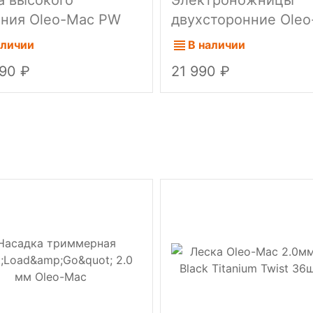
ния Oleo-Mac PW
двухсторонние Ole
HС
HC 605 E 0,6 кВт
аличии
В наличии
990
21 990