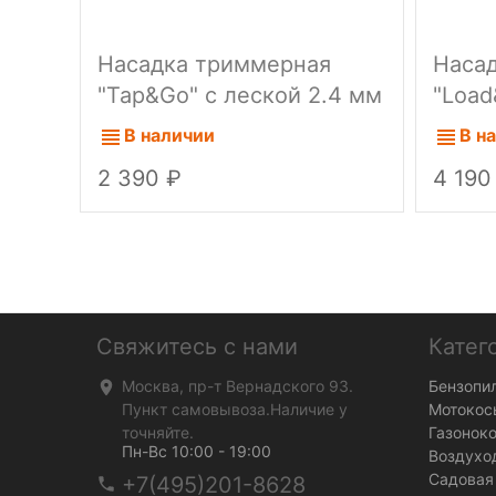
Насадка триммерная
Наса
"Tap&Go" c леской 2.4 мм
"Load
Oleo-Mac
Mac
В наличии
В н
2 390
4 19
Свяжитесь с нами
Катег
Москва, пр-т Вернадского 93.
Бензопи
Пункт самовывоза.Наличие у
Мотокос
точняйте.
Газонок
Пн-Вс 10:00 - 19:00
Воздухо
Садовая
+7(495)201-8628